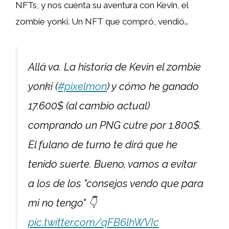
NFTs, y nos cuenta su aventura con Kevin, el
zombie yonki. Un NFT que compró, vendió…
Allá va. La historia de Kevin el zombie
yonki (
#pixelmon
) y cómo he ganado
17.600$ (al cambio actual)
comprando un PNG cutre por 1.800$.
El fulano de turno te dirá que he
tenido suerte. Bueno, vamos a evitar
a los de los "consejos vendo que para
mi no tengo" 👇
pic.twitter.com/qFB6lhWVIc