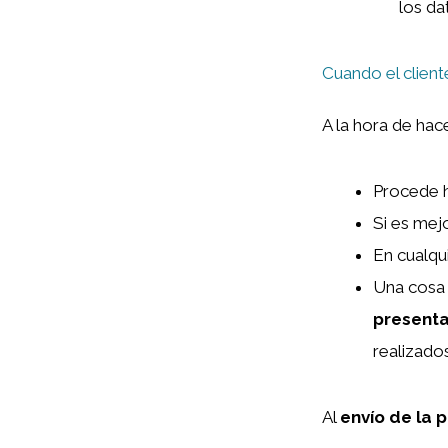
los da
Cuando el clien
A la hora de hac
Procede 
Si es mej
En cualqu
Una cosa 
presenta
realizado
Al
envío de la 