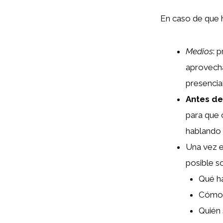
En caso de que
Medios
: 
aprovecha
presencial
Antes de
para que
hablando
Una vez 
posible 
Qué h
Cómo 
Quién 