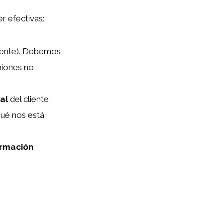
er efectivas:
liente). Debemos
niones no
ial
del cliente,
ué nos está
ormación