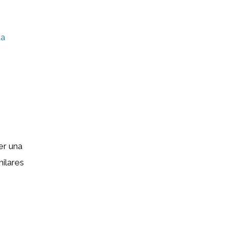
ta
er una
milares