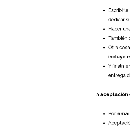
Escribirle
dedicar s
Hacer una
También
Otra cosa
incluye 
Y finalm
entrega d
La
aceptación 
Por
emai
Aceptaci