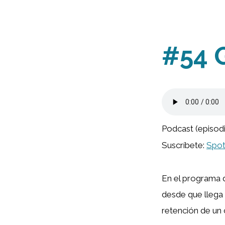
#54 
Podcast (episod
Suscríbete:
Spot
En el programa 
desde que llega 
retención de un c