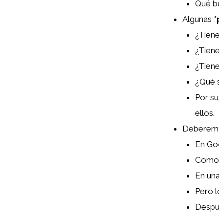
Qué b
Algunas
*
¿Tien
¿Tiene
¿Tiene
¿Qué 
Por su
ellos.
Debere
En Go
Como 
En un
Pero l
Despué