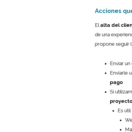
Acciones que
El
alta del clie
de una experienc
propone seguir l
Enviar un
Enviarle 
pago
Si utiliz
proyecto
Es úti
W
Ma