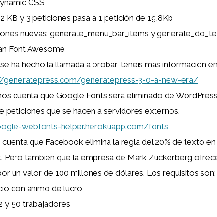
dynamic CSS
2 KB y 3 peticiones pasa a 1 petición de 19,8Kb
ciones nuevas: generate_menu_bar_items y generate_do_t
nan Font Awesome
se ha hecho la llamada a probar, tenéis más información en
://generatepress.com/generatepress-3-0-a-new-era/
os cuenta que Google Fonts será eliminado de WordPress 
 peticiones que se hacen a servidores externos.
google-webfonts-helper.herokuapp.com/fonts
 cuenta que Facebook elimina la regla del 20% de texto en 
. Pero también que la empresa de Mark Zuckerberg ofrec
or un valor de 100 millones de dólares. Los requisitos son:
io con ánimo de lucro
2 y 50 trabajadores