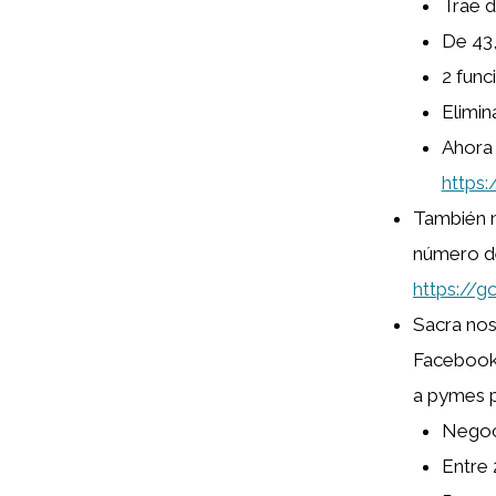
Trae 
De 43,
2 fun
Elimi
Ahora 
https
También n
número de
https://
Sacra nos
Facebook
a pymes p
Negoc
Entre 