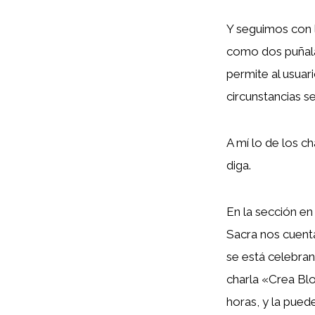
Y seguimos con l
como dos puñal
permite al usuar
circunstancias se
A mí lo de los 
diga.
En la sección en
Sacra nos cuent
se está celebran
charla «Crea Bl
horas, y la pued