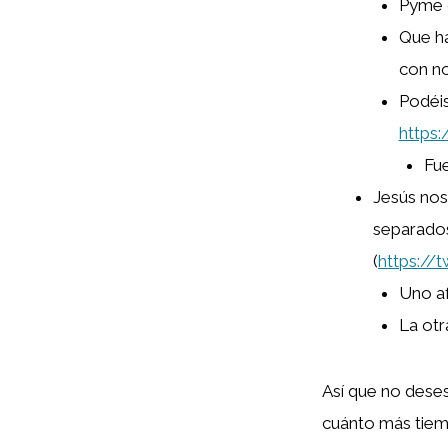
Pyme c
Que ha
con no
Podéis
https
Fue
Jesús nos
separados
(
https://
Uno af
La otr
Así que no dese
cuánto más tiem