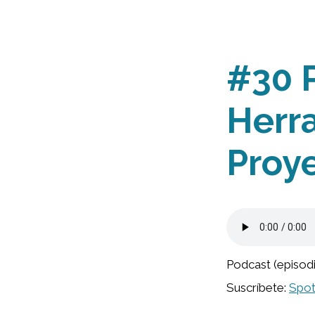
#30 
Herr
Proy
Podcast (episod
Suscríbete:
Spot