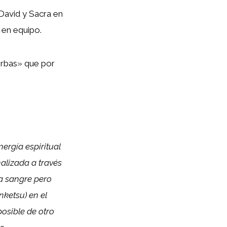
 David y Sacra en
 en equipo.
ierbas» que por
nergía espiritual
nalizada a través
la sangre pero
ketsu) en el
osible de otro