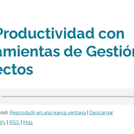
Productividad con
amientas de Gestió
ectos
ios):
Reproducir en una nueva ventana
|
Descargar
ify
|
RSS
|
Más