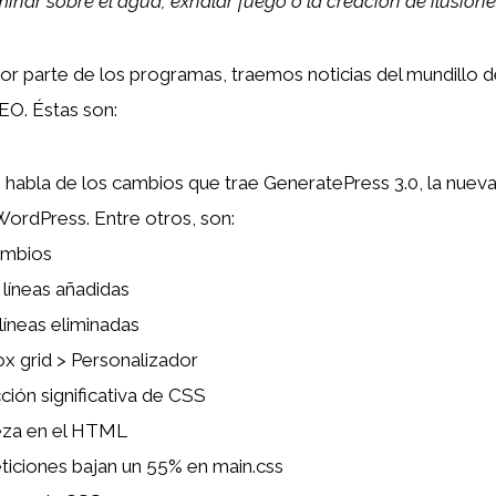
ar sobre el agua, exhalar fuego o la creación de ilusione
 parte de los programas, traemos noticias del mundillo de
SEO. Éstas son:
 habla de los cambios que trae GeneratePress 3.0, la nueva
ordPress. Entre otros, son:
ambios
 líneas añadidas
líneas eliminadas
x grid > Personalizador
ión significativa de CSS
eza en el HTML
ticiones bajan un 55% en main.css