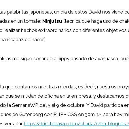
as palabritas japonesas, un día de estos David nos viene c
adas en un tomate:
Ninjutsu
(técnica que haga uso de chak
io realizar hechos extraordinarios con diferentes objetivos
ría incapaz de hacer).
chakras me sigue sonando a hippy pasado de ayahuasca, qué
 la que contamos nuestras mierdas, es decir, nuestros proy
an que se mudan de oficina en la empresa, y destacamos 
do la SemanaWP, del 5 al 9 de octubre. Y David participa en 
oques de Gutenberg con PHP + CSS en 30min», será hoy mi
es ver aquí:
https://trincherawp.com/charla/crea-bloques