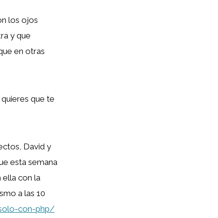
on los ojos
ra y que
 que en otras
 quieres que te
ectos, David y
que esta semana
ella con la
smo a las 10
-solo-con-php/