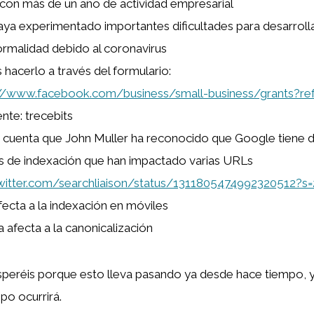
on más de un año de actividad empresarial
ya experimentado importantes dificultades para desarrolla
rmalidad debido al coronavirus
 hacerlo a través del formulario:
://www.facebook.com/business/small-business/grants?ref
nte: trecebits
 cuenta que John Muller ha reconocido que Google tiene
 de indexación que han impactado varias URLs
twitter.com/searchliaison/status/1311805474992320512?s=
ecta a la indexación en móviles
a afecta a la canonicalización
speréis porque esto lleva pasando ya desde hace tiempo, 
po ocurrirá.