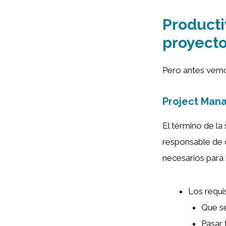
Producti
proyect
Pero antes vemos
Project Man
El término de l
responsable de o
necesarios para 
Los requi
Que se
Pasar 