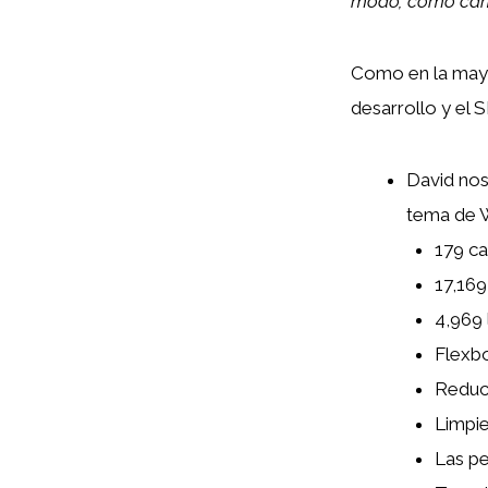
modo, como camin
Como en la mayor
desarrollo y el 
David nos
tema de W
179 c
17,169
4,969 
Flexbo
Reducc
Limpi
Las pe