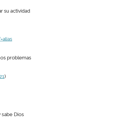
r su actividad
=alias
 dos problemas
21
)
y sabe Dios