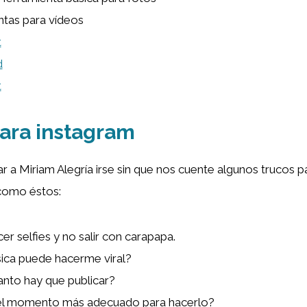
tas para vídeos
t
d
t
ara instagram
 a Miriam Alegría irse sin que nos cuente algunos trucos p
como éstos:
r selfies y no salir con carapapa.
ica puede hacerme viral?
nto hay que publicar?
 el momento más adecuado para hacerlo?