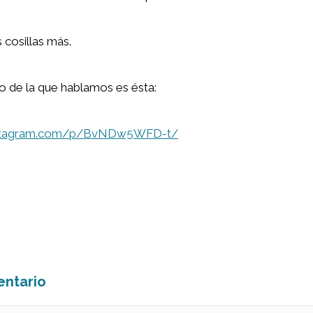
cosillas más.
oto de la que hablamos es ésta:
nstagram.com/p/BvNDw5WFD-t/
entario