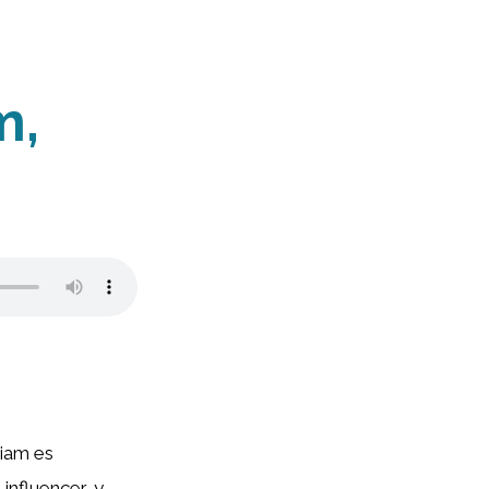
m,
riam es
influencer, y