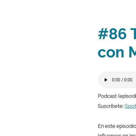
#86 
con M
Podcast (episod
Suscríbete:
Spot
En este episodio
Influencer en In