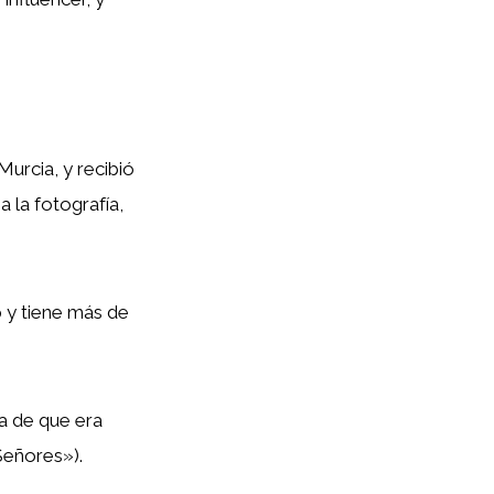
urcia, y recibió
 la fotografía,
 y tiene más de
a de que era
Señores»).