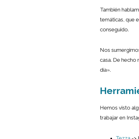
También hablamo
temáticas, que e
conseguido.
Nos sumergimos 
casa. De hecho n
día».
Herramie
Hemos visto alg
trabajar en Inst
Tezza
-> 