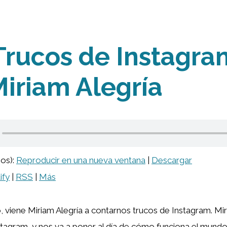
Trucos de Instagra
iriam Alegría
ios):
Reproducir en una nueva ventana
|
Descargar
ify
|
RSS
|
Más
, viene Miriam Alegría a contarnos trucos de Instagram. Mi
stagram, y nos va a poner al día de cómo funciona el mundo 