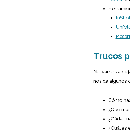
Herramien
InSho
Unfol
Picsar
Trucos p
No vamos a dejar
nos da algunos 
Cómo hace
¿Qué mús
¿Cáda cua
¿Cuál es