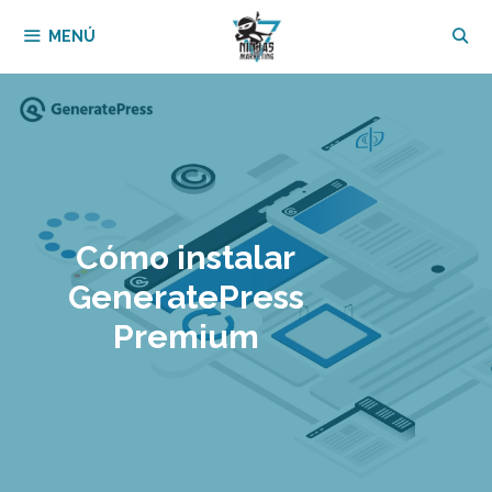
Saltar
MENÚ
al
contenido
Cómo instalar
GeneratePress
Premium